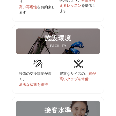
り、
えるレッスン
を提供し
高い再現性
をお約束し
ます
ます
施設環境
FACILITY
設備の交換頻度が高
豊富なサイズの、
質が
く、
高いクラブを常備
清潔な状態を維持
接客水準